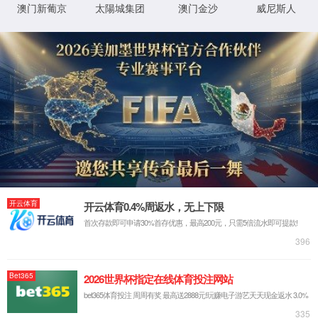
眰锛屽苟鏌ョ湅鏄摢涓ā鍧楀湪璋冪敤 SetStatus銆傛湁鍏充负澶辫
触鐨勮姹傚垱寤鸿窡韪鍒欑殑璇︾粏淇℃伅锛岃鍗曞嚮
姝ゅ
銆
侟/li>
璇︾粏閿欒淇℃伅:
IIS Web Core
http://www.yingshangcar.cn:80/Enterp
妯″潡
璇锋眰
rise_Atlas/6478013.html
鐨 URL
MapRequestHan
閫氱煡
dler
D:\wwwroot\yingshangcar\wwwroot\E
鐗╃悊璺
nterprise_Atlas\6478013.html
StaticFile
澶勭悊
緞
绋嬪簭
鐧诲綍
鍖垮悕
0x80070002
閿欒
鏂规硶
浠ｇ爜
鐧诲綍
鍖垮悕
鐢ㄦ埛
璇︾粏淇℃伅:
姝ら敊璇〃鏄庢枃浠舵垨鐩綍鍦ㄦ湇鍔″櫒涓婁笉瀛樺湪銆傝鍒涘缓鏂囦欢
鎴栫洰褰曞苟閲嶆柊灏濊瘯璇锋眰銆
鏌ョ湅璇︾粏淇℃伅 »