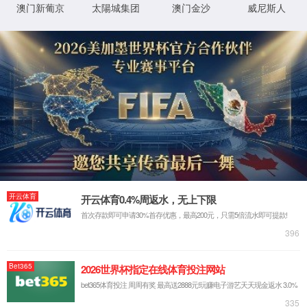
眰锛屽苟鏌ョ湅鏄摢涓ā鍧楀湪璋冪敤 SetStatus銆傛湁鍏充负澶辫
触鐨勮姹傚垱寤鸿窡韪鍒欑殑璇︾粏淇℃伅锛岃鍗曞嚮
姝ゅ
銆
侟/li>
璇︾粏閿欒淇℃伅:
IIS Web Core
http://www.yingshangcar.cn:80/Produ
妯″潡
璇锋眰
cts_list/962029451993563136-0-6.html
鐨 URL
MapRequestHan
閫氱煡
dler
D:\wwwroot\yingshangcar\wwwroot\P
鐗╃悊璺
roducts_list\962029451993563136-0-6.
StaticFile
澶勭悊
緞
html
绋嬪簭
鐧诲綍
鍖垮悕
0x80070002
閿欒
鏂规硶
浠ｇ爜
鐧诲綍
鍖垮悕
鐢ㄦ埛
璇︾粏淇℃伅:
姝ら敊璇〃鏄庢枃浠舵垨鐩綍鍦ㄦ湇鍔″櫒涓婁笉瀛樺湪銆傝鍒涘缓鏂囦欢
鎴栫洰褰曞苟閲嶆柊灏濊瘯璇锋眰銆
鏌ョ湅璇︾粏淇℃伅 »